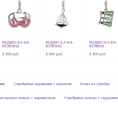
Горный хрусталь
Гранат
Жадеит
Желтый циркон
Жемчуг
ПОДВЕСКА КН-
ПОДВЕСКА КН-
ПОДВЕСКА КН-
R37838A0
R37831A0
R37119A0
Зелёный циркон
2 200 руб.
2 200 руб.
2 200 руб.
ИРС
Изумруды
Карборунд
ями
Серебряные украшения с гранатом
Колье из серебра
Каучук
агоценное кольцо с перламутром
Серебряное кольцо с сердолик
Кварц
Кварц-рутил