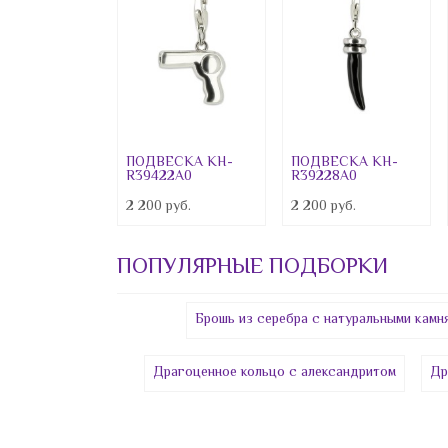
Preciosa
Свадебная коллекция
Детская коллекция
Зажимы
Запонки
ПОДВЕСКА КН-
ПОДВЕСКА КН-
R39422A0
R39228A0
Пирсинг
2 200 руб.
2 200 руб.
"Великолепный век"
ПОПУЛЯРНЫЕ ПОДБОРКИ
Акция 1490
Акция 990
Брошь из серебра с натуральными камн
Сувениры
Драгоценное кольцо с александритом
Др
Шармы