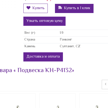
Россия
Азурит
Купить в 1 клик
Купить
Тайланд
Аквамарин
Александрит
Узнать оптовую цену
Вы смотрели
Амазонит
Вес (г)
1.9
Аметист
Страна
Гонконг
Камень
Султанит, CZ
Аметрин
Без камня
Доставка и оплата
Белый циркон
вара « Подвеска KH-P4132»
Бирюза
Бриллиант
Бычий глаз
Гематит