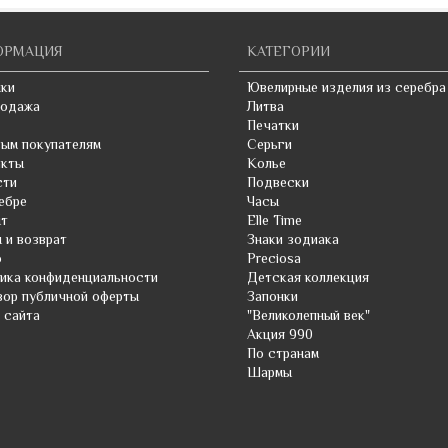
Кварцит
Керамика
ОРМАЦИЯ
КАТЕГОРИИ
Кианит
ки
Ювелирные изделия из серебра
родажа
Литва
Кожа
Печатки
ым покупателям
Серьги
Коралл
акты
Колье
сти
Подвески
Красный циркон
ебре
Часы
нт
Elle Time
Кристалл
 и возврат
Знаки зодиака
Лабрадорит
о
Preciosa
ика конфиденциальности
Детская коллекция
Лазурит
ор публичной оферты
Запонки
 сайта
"Великолепный век"
Лидит
Акция 990
По странам
Марказит
Шармы