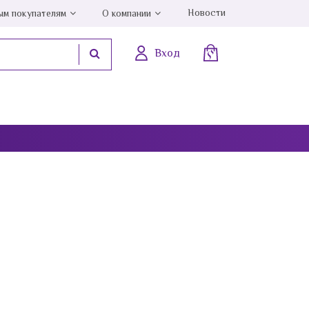
Новости
ым покупателям
О компании
Вход
Лунный камень
Малахит
Мистик аметист
Мульти натура
Нефрит
Обсидиан