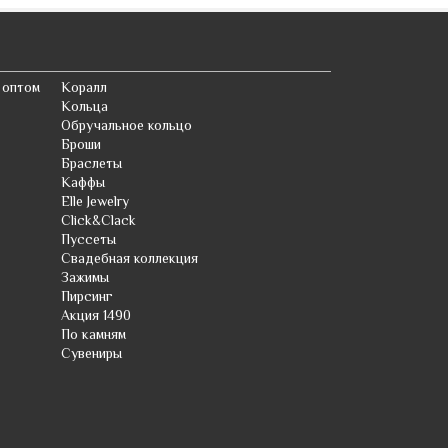
Циркон
Цитрин
Цоизит
 оптом
Коралл
Кольца
Чароит
Обручальное кольцо
Броши
Черно-белый циркон
Браслеты
Каффы
Шпинель
Elle Jewelry
Click&Clack
Шпинель синт.
Пуссеты
Эмаль
Свадебная коллекция
Зажимы
Янтарь
Пирсинг
Акция 1490
Яшма
По камням
Сувениры
Содалит