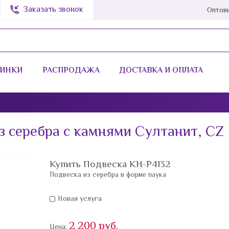
Заказать звонок
Оптов
ИНКИ
РАСПРОДАЖА
ДОСТАВКА И ОПЛАТА
СТРАНА
КАМЕНЬ
Италия
Сапфир Синт.
з серебра с камнями Султанит, CZ
EU (Евросоюз)
Click&Clack
Армения
ELLE Jewelry
Купить Подвеска KH-P4132
Подвеска из серебра в форме паука
Гонконг
Elle Time
Индия
Авантюрин
Новая услуга
Литва
Агат
2 200 руб.
Цена: