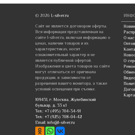
© 2026
L-silver.ru
ИНФ
Сайт не является договором оферты.
Новин
Вся информация представленная на
Расп
сайте l-silver.ru, включая информацию о
О нас
ценах, наличии товаров и их
Оптов
характеристиках, носит
Конт
ознакомительный характер и не
Ново
является публичной офертой.
О сер
Изображения и цвета товаров на сайте
Ремо
могут отличаться от оригинала
Обмен
продукции, в зависимости от
Виде
разрешения вашего монитора, а также
Полит
условий освещения при съемке.
Догов
Карта
109431
, г.
Москва
,
Жулебинский
бульвар, д. 33 к1
Тел.:
+7 (495) 704-34-91
Тел.:
+7 (925) 708-04-42
Email:
info@l-silver.ru