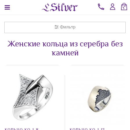
Фильтр
Женские кольца из серебра без
камней
КАТЕГОРИИ
СТРАНА
КАМЕНЬ
Ювелирные
Сапфир
Лунный
изделия из
Италия
Синт.
камень
серебра
EU
Click&Clack
Малахит
оптом
(Евросоюз)
ELLE
Мистик
Коралл
Jewelry
аметист
Литва
Армения
Мульти
Elle Time
Кольца
натура
Авантюрин
Гонконг
Печатки
Нефрит