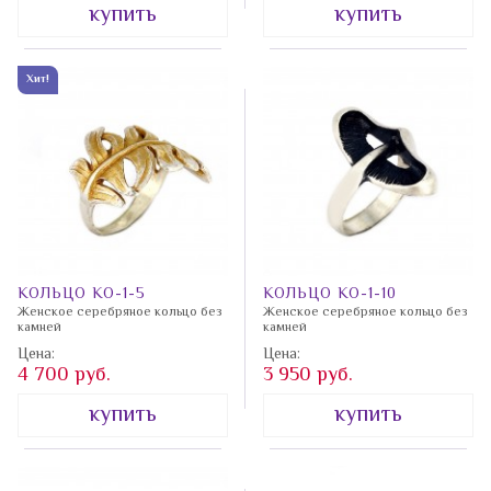
Знаки
купить
купить
Гематит
Сердолик
зодиака
Горный
Султанит
Пуссеты
Хит!
хрусталь
Танзанит
Preciosa
Гранат
Тигровый
Свадебная
Жадеит
глаз
коллекция
Желтый
Детская
Топаз
циркон
коллекция
Турмалин
Жемчуг
Зажимы
Улексит
КОЛЬЦО КО-1-5
КОЛЬЦО КО-1-10
Зелёный
Запонки
Женское серебряное кольцо без
Женское серебряное кольцо без
Фиолетовы
камней
камней
циркон
циркон
Пирсинг
Цена:
Цена:
4 700 руб.
3 950 руб.
ИРС
Синий
"Великолепный
купить
купить
Изумруды
циркон
век"
Карборунд
Халцедон
Акция 1490