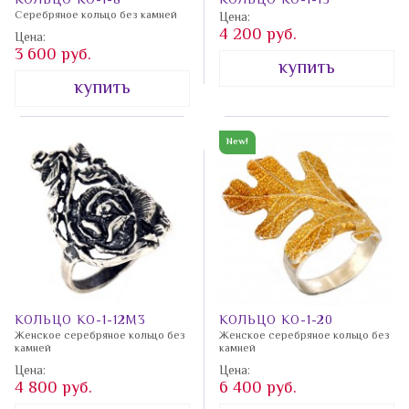
КОЛЬЦО КО-1-8
КОЛЬЦО КО-1-13
Агат
Индия
Серебряное кольцо без камней
Цена:
Обручальное
Обсидиан
4 200 руб.
Цена:
Азурит
кольцо
Литва
3 600 руб.
Оникс
купить
Аквамарин
Серьги
купить
Опал
Россия
Александрит
Броши
Перламутр
Амазонит
Колье
New!
Тайланд
Пирит
Аметист
Браслеты
Вы
Празиолит
смотрели
Аметрин
Подвески
Раухтопаз
Без камня
Каффы
Родолит
Белый
Часы
циркон
Родохрозит
Elle Jewelry
КОЛЬЦО КО-1-12М3
КОЛЬЦО КО-1-20
Бирюза
Рубин
Женское серебряное кольцо без
Женское серебряное кольцо без
Elle Time
камней
камней
Бриллиант
Сапфир
Цена:
Цена:
Click&Clack
4 800 руб.
6 400 руб.
Бычий глаз
Сваровски