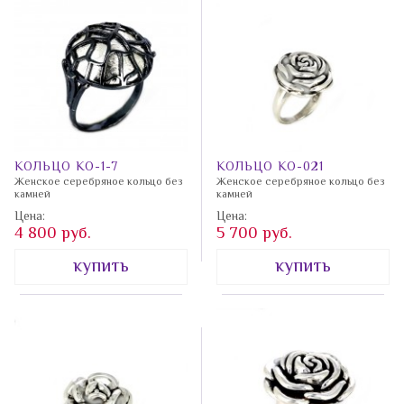
Каучук
Хризоколла
Акция 990
Кварц
Хризолит
Сувениры
Кварц-
Хризопраз
Шармы
рутил
Циркон
Кварцит
Цитрин
Керамика
КОЛЬЦО КО-1-7
КОЛЬЦО КО-021
Цоизит
Женское серебряное кольцо без
Женское серебряное кольцо без
Кианит
камней
камней
Чароит
Цена:
Цена:
Кожа
4 800 руб.
5 700 руб.
Черно-
белый
Коралл
купить
купить
циркон
Красный
циркон
Шпинель
Шпинель
Кристалл
синт.
Лабрадорит
Эмаль