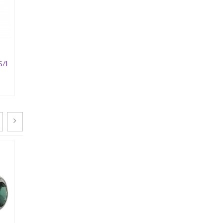
Султанит
Танзанит
Тигровый глаз
Топаз
5/1
Серьги СИ-K1235/1
Серьги СИ-K1235
Турмалин
4 900 руб.
3 700 руб.
Улексит
Фиолетовый циркон
Синий циркон
Халцедон
Хризоколла
Хризолит
Хризопраз