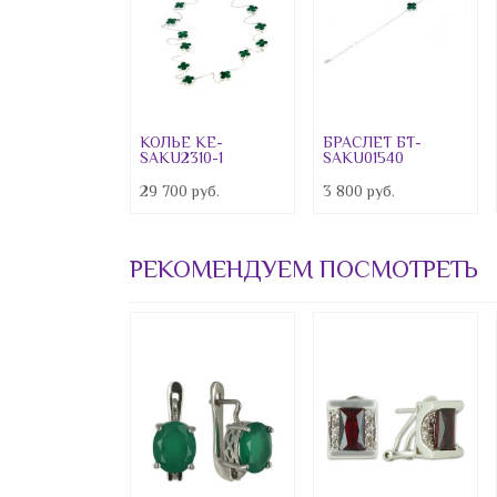
Preciosa
Свадебная коллекция
Детская коллекция
Зажимы
КОЛЬЕ KE-
БРАСЛЕТ БТ-
SAKU2310-1
SAKU01540
Запонки
29 700 руб.
3 800 руб.
Пирсинг
"Великолепный век"
РЕКОМЕНДУЕМ ПОСМОТРЕТЬ
Акция 1490
Акция 990
Сувениры
Шармы