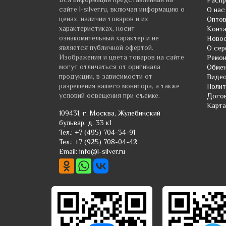
Вся информация представленная на
Расп
сайте l-silver.ru, включая информацию о
О нас
ценах, наличии товаров и их
Оптов
характеристиках, носит
Конт
ознакомительный характер и не
Ново
является публичной офертой.
О сер
Изображения и цвета товаров на сайте
Ремо
могут отличаться от оригинала
Обмен
продукции, в зависимости от
Виде
разрешения вашего монитора, а также
Полит
условий освещения при съемке.
Догов
Карта
109431
, г.
Москва
,
Жулебинский
бульвар, д. 33 к1
Тел.:
+7 (495) 704-34-91
Тел.:
+7 (925) 708-04-42
Email:
info@l-silver.ru