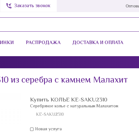
Заказать звонок
Оптов
ИНКИ
РАСПРОДАЖА
ДОСТАВКА И ОПЛАТА
СТРАНА
КАМЕНЬ
Италия
Сапфир Синт.
0 из серебра с камнем Малахит
EU (Евросоюз)
Click&Clack
Армения
ELLE Jewelry
Купить КОЛЬЕ KE-SAKU2310
Серебряное колье с натуральным Малахитом
Гонконг
Elle Time
KE-SAKU2310
Индия
Авантюрин
Новая услуга
Литва
Агат