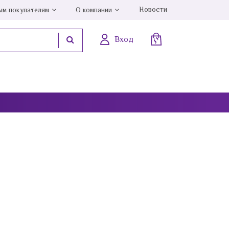
Новости
ым покупателям
О компании
Вход
Лунный камень
Малахит
Мистик аметист
Мульти натура
Нефрит
Обсидиан