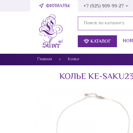
ФИЛИАЛЫ
+7 (925) 909-99-27
НОВ
КАТАЛОГ
КАТЕГОРИИ
Главная
Колье
Ювелирные изделия из серебра оптом
КОЛЬЕ KE-SAKU231
Коралл
Литва
Кольца
Печатки
Обручальное кольцо