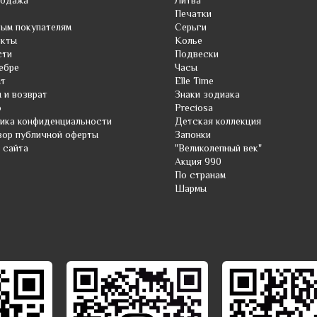
родажа
Литва
Печатки
ым покупателям
Серьги
акты
Колье
сти
Подвески
ебре
Часы
нт
Elle Time
 и возврат
Знаки зодиака
о
Preciosa
ика конфиденциальности
Детская коллекция
ор публичной оферты
Запонки
 сайта
"Великолепный век"
Акция 990
По странам
Шармы