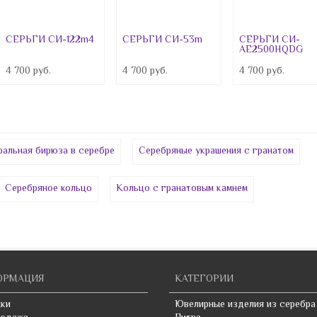
Кварцит
Керамика
СЕРЬГИ СИ-122m4
СЕРЬГИ СИ-53m
СЕРЬГИ СИ-
AE2500HQDG
Кианит
4 700 руб.
4 700 руб.
4 700 руб.
Кожа
Коралл
Красный циркон
ральная бирюза в серебре
Серебряные украшения с гранатом
Кристалл
Лабрадорит
Серебряное кольцо
Кольцо с гранатовым камнем
Лазурит
Лидит
Марказит
ОРМАЦИЯ
КАТЕГОРИИ
ки
Ювелирные изделия из серебра