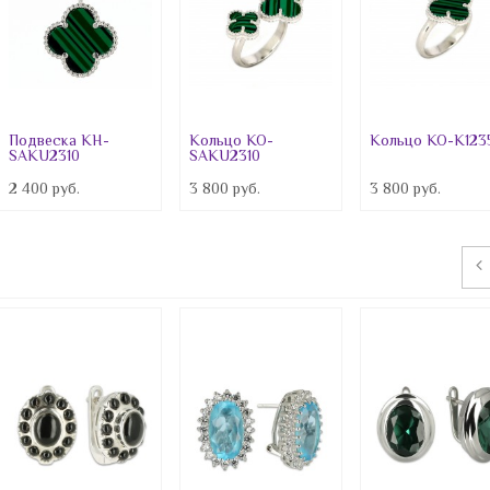
Горный хрусталь
Гранат
Жадеит
Желтый циркон
Подвеска KH-
Кольцо КО-
Кольцо КО-K123
SAKU2310
SAKU2310
Жемчуг
2 400 руб.
3 800 руб.
3 800 руб.
Зелёный циркон
ИРС
Изумруды
Карборунд
Каучук
Кварц
Кварц-рутил