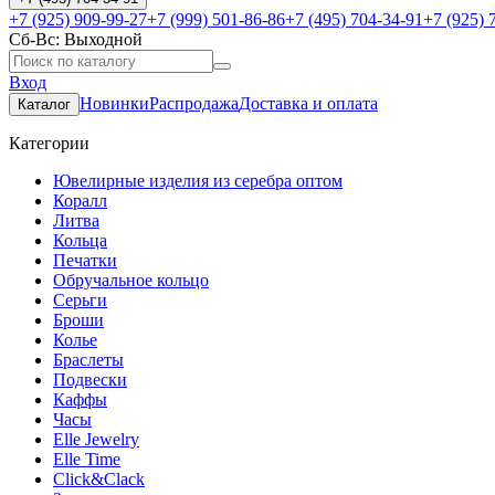
+7 (925) 909-99-27
+7 (999) 501-86-86
+7 (495) 704-34-91
+7 (925) 
Сб-Вс: Выходной
Вход
Новинки
Распродажа
Доставка и оплата
Каталог
Категории
Ювелирные изделия из серебра оптом
Коралл
Литва
Кольца
Печатки
Обручальное кольцо
Серьги
Броши
Колье
Браслеты
Подвески
Каффы
Часы
Elle Jewelry
Elle Time
Click&Clack