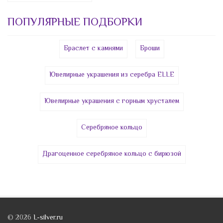
Каучук
Хризоколла
Акция 990
ПОПУЛЯРНЫЕ ПОДБОРКИ
Кварц
Хризолит
Сувениры
Кварц-
Хризопраз
Шармы
рутил
Браслет с камнями
Броши
Циркон
Кварцит
Ювелирные украшения из серебра ELLE
Цитрин
Керамика
Цоизит
Ювелирные украшения с горным хрусталем
Кианит
Чароит
Кожа
Серебряное кольцо
Черно-
белый
Коралл
циркон
Драгоценное серебряное кольцо с бирюзой
Красный
циркон
Шпинель
Шпинель
Кристалл
синт.
Лабрадорит
Эмаль
© 2026
L-silver.ru