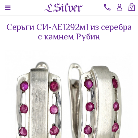
Серьги СИ-AE1292м1 из серебра
с камнем Рубин
КАТЕГОРИИ
СТРАНА
КАМЕНЬ
Ювелирные
Сапфир
Лунный
изделия из
Италия
Синт.
камень
серебра
EU
Click&Clack
Малахит
оптом
(Евросоюз)
ELLE
Мистик
Коралл
Jewelry
аметист
Литва
Армения
Мульти
Elle Time
Кольца
натура
Авантюрин
Гонконг
Печатки
Нефрит