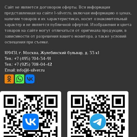
Лазурит
Янтарь
Сайт не является договором оферты. Вся информация
Лидит
представленная на сайте l-silver.ru, включая информацию о ценах,
Яшма
наличии товаров и их характеристиках, носит ознакомительный
Марказит
характер и не является публичной офертой. Изображения и цвета
Содалит
товаров на сайте могут отличаться от оригинала продукции, в
зависимости от разрешения вашего монитора, а также условий
освещения при съемке.
109431
, г.
Москва
,
Жулебинский бульвар, д. 33 к1
Тел.:
+7 (495) 704-34-91
Тел.:
+7 (925) 708-04-42
Email:
info@l-silver.ru